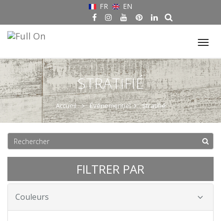
FR
EN
Tog
nav
STRATIFIÉ
Accueil
Événementiel
Stratifié
FILTRER PAR
Couleurs