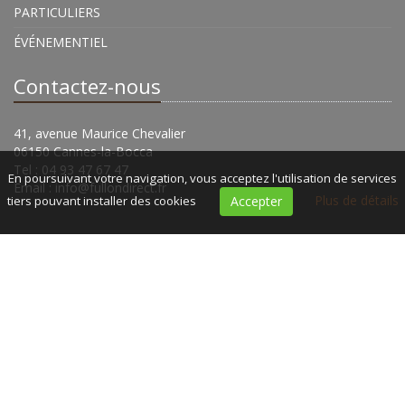
PARTICULIERS
ÉVÉNEMENTIEL
Contactez-nous
41, avenue Maurice Chevalier
06150 Cannes-la-Bocca
Tel : 04 93 47 67 47
En poursuivant votre navigation, vous acceptez l'utilisation de services
Email :
info@fullondirect.fr
Plus de détails
tiers pouvant installer des cookies
Accepter