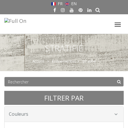
FR
EN
Tog
nav
STRATIFIÉ
Accueil
Événementiel
Stratifié
FILTRER PAR
Couleurs