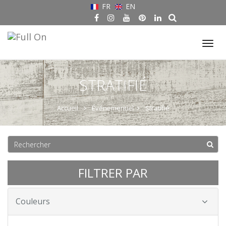
FR
EN
Tog
nav
STRATIFIÉ
Accueil
Événementiel
Stratifié
FILTRER PAR
Couleurs