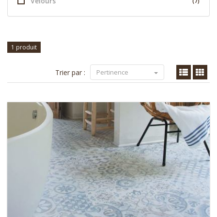
Velours
(7)
1 produit
Trier par :
Pertinence