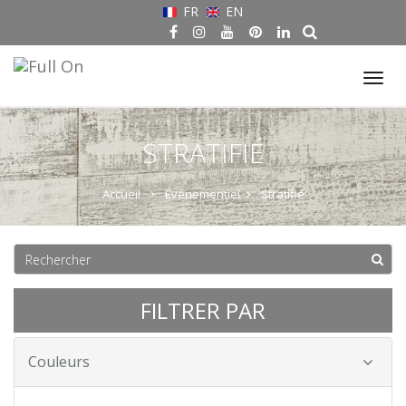
FR
EN
Tog
nav
STRATIFIÉ
Accueil
Événementiel
Stratifié
FILTRER PAR
Couleurs