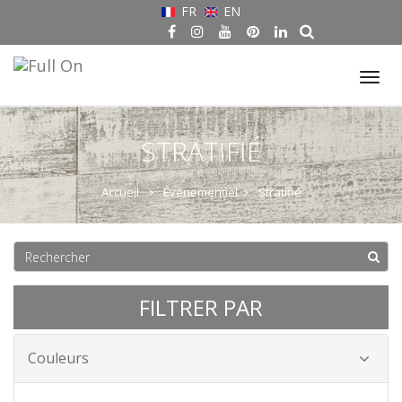
FR
EN
Tog
nav
STRATIFIÉ
Accueil
Événementiel
Stratifié
FILTRER PAR
Couleurs