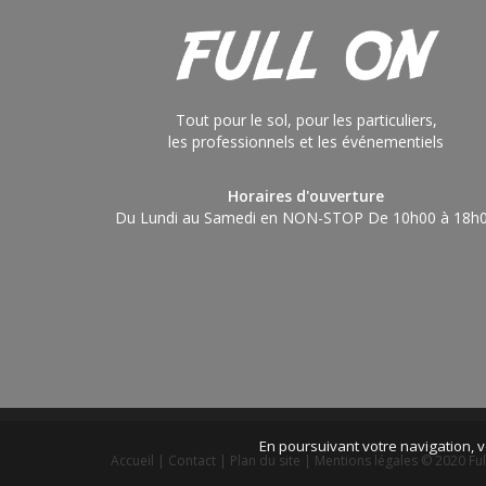
Tout pour le sol, pour les particuliers,
les professionnels et les événementiels
Horaires d'ouverture
Du Lundi au Samedi en NON-STOP De 10h00 à 18h
En poursuivant votre navigation, v
Accueil
|
Contact
|
Plan du site
|
Mentions légales
© 2020 Ful