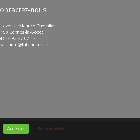
ontactez-nous
, avenue Maurice Chevalier
6150 Cannes-la-Bocca
l : 04 93 47 67 47
ail :
info@fullondirect.fr
Plus de détails
Accepter