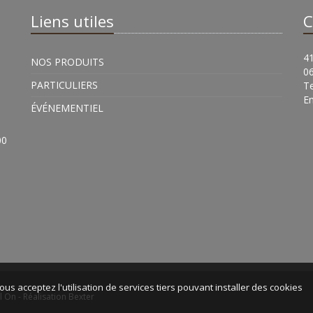
Liens utiles
C
41
NOS PRODUITS
0
PARTICULIERS
Te
Em
ÉVÉNEMENTIEL
00
ous acceptez l'utilisation de services tiers pouvant installer des cookies
l On -
Réalisation Bexter