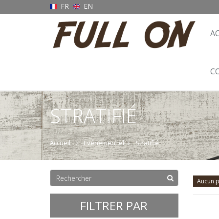
FR
EN
A
C
STRATIFIÉ
Accueil
Événementiel
Stratifié
Aucun p
FILTRER PAR