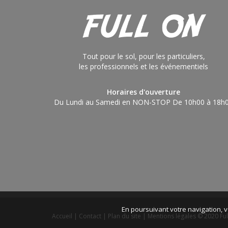
Tout pour le sol, pour les particuliers,
les professionnels et les événementiels
Horaires d'ouverture
Du Lundi au Samedi en NON-STOP De 10h00 à 18h
En poursuivant votre navigation, v
Accueil
|
Contact
|
Plan du site
|
Mentions légales
© 2020 Ful