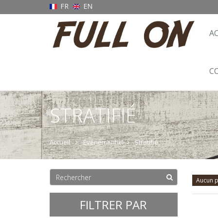
FR
EN
A
C
STRATIFIÉ
Accueil
Événementiel
Stratifié
Aucun p
FILTRER PAR