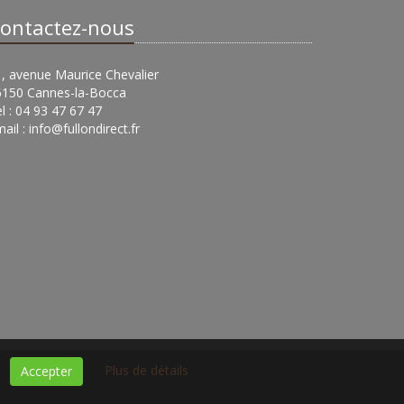
ontactez-nous
, avenue Maurice Chevalier
6150 Cannes-la-Bocca
l : 04 93 47 67 47
ail :
info@fullondirect.fr
Plus de détails
Accepter