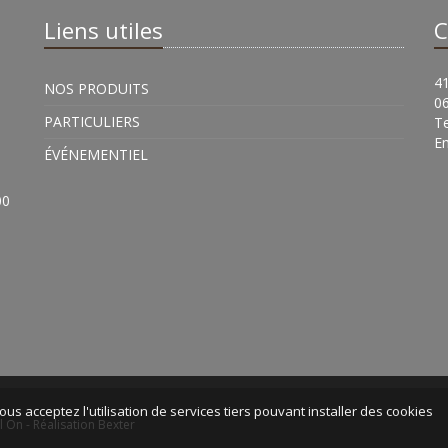
Liens utiles
C
41
NOS PRODUITS
0
PARTICULIERS
Te
Em
ÉVÉNEMENTIEL
00
ous acceptez l'utilisation de services tiers pouvant installer des cookies
l On -
Réalisation Bexter