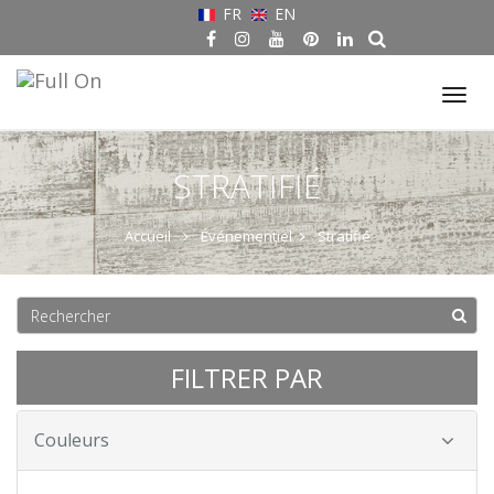
FR
EN
Tog
nav
STRATIFIÉ
Accueil
Événementiel
Stratifié
FILTRER PAR
Couleurs