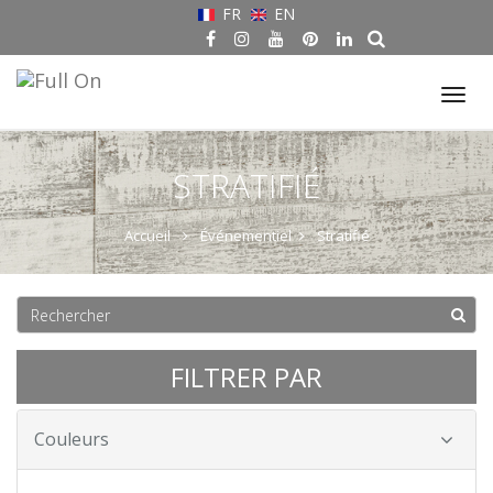
FR
EN
Tog
nav
STRATIFIÉ
Accueil
Événementiel
Stratifié
FILTRER PAR
Couleurs