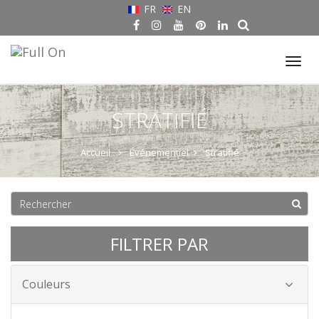
FR
EN
Tog
nav
STRATIFIÉ
Accueil
Événementiel
Stratifié
FILTRER PAR
Couleurs