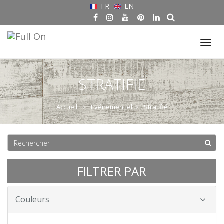
FR
EN
Tog
nav
STRATIFIÉ
Accueil
Événementiel
Stratifié
FILTRER PAR
Couleurs