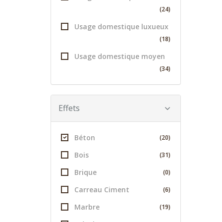
(24)
Usage domestique luxueux
(18)
Usage domestique moyen
(34)
Effets
Béton
(20)
Bois
(31)
Brique
(0)
Carreau Ciment
(6)
Marbre
(19)