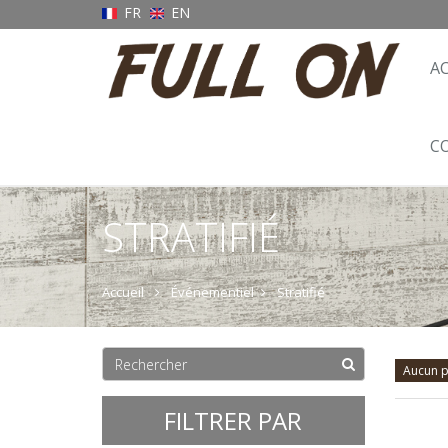
FR
EN
A
C
STRATIFIÉ
Accueil
Événementiel
Stratifié
Aucun p
FILTRER PAR