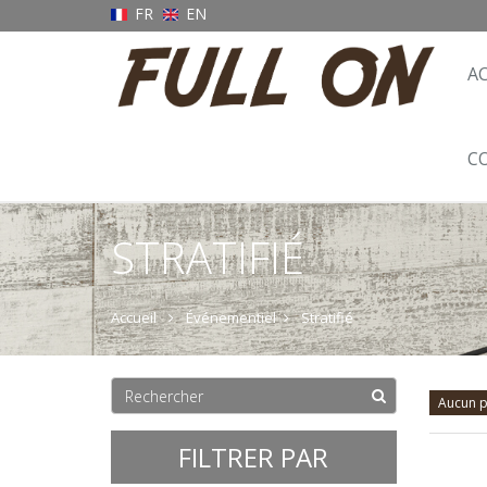
FR
EN
A
C
STRATIFIÉ
Accueil
Événementiel
Stratifié
Aucun p
FILTRER PAR