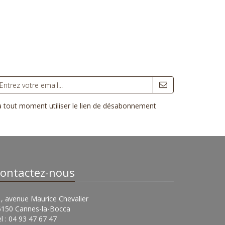
 à tout moment utiliser le lien de désabonnement
ontactez-nous
, avenue Maurice Chevalier
6150 Cannes-la-Bocca
l : 04 93 47 67 47