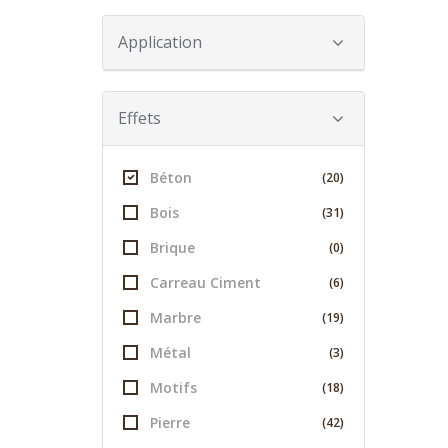
Application
Effets
Béton
(20)
Bois
(31)
Brique
(0)
Carreau Ciment
(6)
Marbre
(19)
Métal
(3)
Motifs
(18)
Pierre
(42)