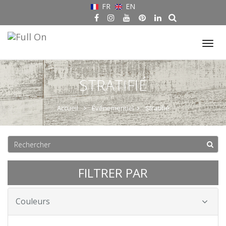
FR
EN
Tog
nav
STRATIFIÉ
Accueil
Événementiel
Stratifié
FILTRER PAR
Couleurs