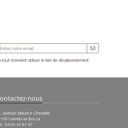
 à tout moment utiliser le lien de désabonnement
ontactez-nous
, avenue Maurice Chevalier
6150 Cannes-la-Bocca
l : 04 93 47 67 47