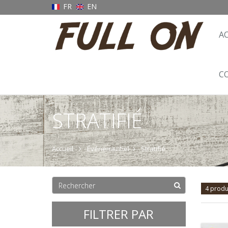
FR
EN
A
C
STRATIFIÉ
Accueil
Événementiel
Stratifié
4 produ
FILTRER PAR