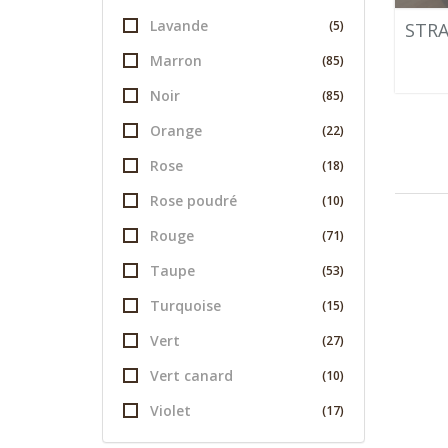
Lavande
(5)
STRA
Marron
(85)
Noir
(85)
Orange
(22)
Rose
(18)
Rose poudré
(10)
Rouge
(71)
Taupe
(53)
Turquoise
(15)
Vert
(27)
Vert canard
(10)
Violet
(17)