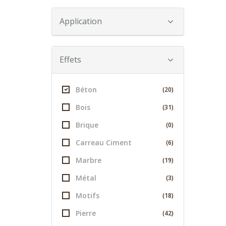
Application
Effets
Béton
(20)
Bois
(31)
Brique
(0)
Carreau Ciment
(6)
Marbre
(19)
Métal
(3)
Motifs
(18)
Pierre
(42)