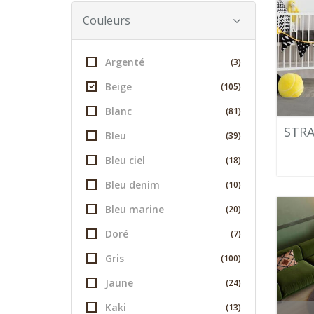
Couleurs
Argenté
(3)
Beige
(105)
Blanc
(81)
STRA
Bleu
(39)
Bleu ciel
(18)
Bleu denim
(10)
Bleu marine
(20)
Doré
(7)
Gris
(100)
Jaune
(24)
Kaki
(13)