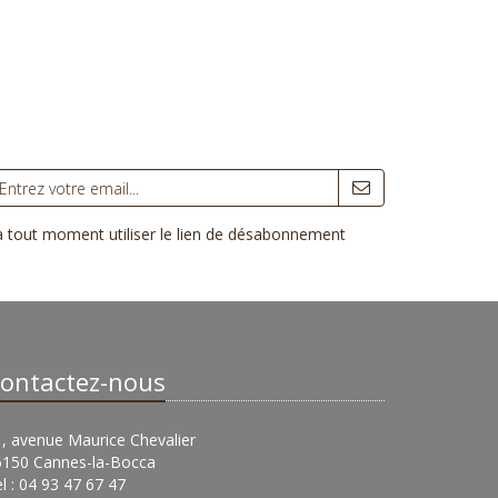
 à tout moment utiliser le lien de désabonnement
ontactez-nous
, avenue Maurice Chevalier
6150 Cannes-la-Bocca
l : 04 93 47 67 47