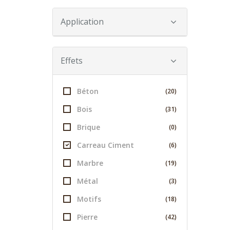
Application
Effets
Béton
(20)
Bois
(31)
Brique
(0)
Carreau Ciment
(6)
Marbre
(19)
Métal
(3)
Motifs
(18)
Pierre
(42)