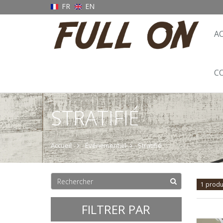
FR
EN
A
C
STRATIFIÉ
Accueil
Événementiel
Stratifié
1 produ
FILTRER PAR