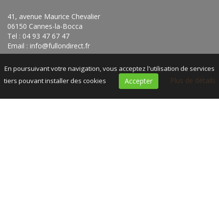
41, avenue Maurice Chevalier
06150 Cannes-la-Bocca
Tel : 04 93 47 67 47
Email :
info@fullondirect.fr
En poursuivant votre navigation, vous acceptez l'utilisation de services
Plus de détails
tiers pouvant installer des cookies
Accepter
Accueil
|
Contact
|
Plan du site
|
Mentions légales
© 2020 Full On -
Réalisation Bexter
Demande de devis