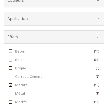
Couleurs
Application
Effets
Béton
(20)
Bois
(31)
Brique
(0)
Carreau Ciment
(6)
Marbre
(19)
Métal
(3)
Motifs
(18)