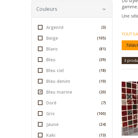
Du style
gamme
Couleurs
Une séle
Argenté
(3)
TOUT SA
Beige
(105)
Téléc
Blanc
(81)
Bleu
(39)
3 produ
Bleu ciel
(18)
Bleu denim
(10)
Bleu marine
(20)
Doré
(7)
Gris
(100)
Jaune
(24)
Kaki
(13)