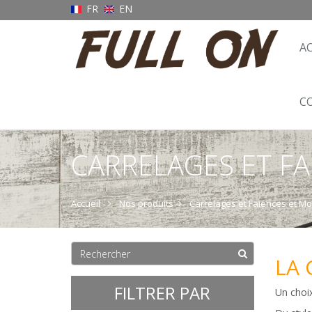
FR
EN
A
C
CARRELAGES ET F
Accueil
Nos produits
Carrelages et Faiences et M
LA 
FILTRER PAR
Un choix