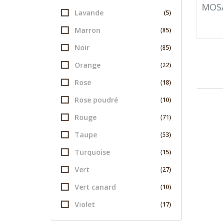
MOSA
Lavande
(5)
Marron
(85)
Noir
(85)
Orange
(22)
Rose
(18)
Rose poudré
(10)
Rouge
(71)
Taupe
(53)
Turquoise
(15)
Vert
(27)
Vert canard
(10)
Violet
(17)