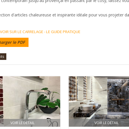
 contemporain jusqu'au provençal en passant par le cosy, laissez vou
.
ction d'articles chaleureuse et inspirante idéale pour vous projeter d
VOIR SUR LE CARRELAGE - LE GUIDE PRATIQUE
harger le PDF
its
VOIR LE DÉTAIL
VOIR LE DÉTAIL