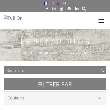
FR
EN
Tog
nav
FIBRES NATURELLES
Accueil
Nos produits
Fibres Naturelles
FILTRER PAR
Couleurs