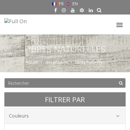
FR
EN
Tog
nav
FIBRES NATURELLES
Accueil
Nos produits
Fibres Naturelles
FILTRER PAR
Couleurs