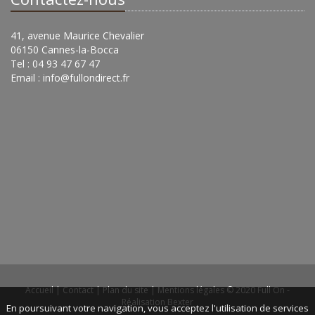
41, avenue Maurice Chevalier
06150 Cannes-la-Bocca
Tel : 04 93 47 67 47
Email :
info@fullondirect.fr
Accueil
|
Contact
|
Plan du site
|
Mentions légales
© 2020 Full On -
Réalisation Bexter
En poursuivant votre navigation, vous acceptez l'utilisation de services