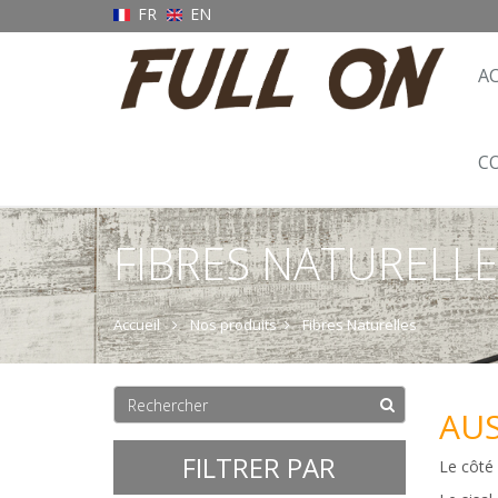
FR
EN
A
C
FIBRES NATURELL
Accueil
Nos produits
Fibres Naturelles
AUS
FILTRER PAR
Le côté 