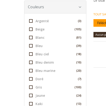
Le sisal
Couleurs
TOUT SA
Argenté
(3)
Téléc
Beige
(105)
Aucun p
Blanc
(81)
Bleu
(39)
Bleu ciel
(18)
Bleu denim
(10)
Bleu marine
(20)
Doré
(7)
Gris
(100)
Jaune
(24)
Kaki
(13)