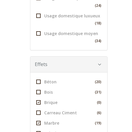
(24)
Usage domestique luxueux
(18)
Usage domestique moyen
(34)
Effets
Béton
(20)
Bois
(31)
Brique
(0)
Carreau Ciment
(6)
Marbre
(19)