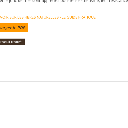
 et le jonc de mer sont appréciés pour leur esthétisme, leur résistance
VOIR SUR LES FIBRES NATURELLES - LE GUIDE PRATIQUE
harger le PDF
roduit trouvé.