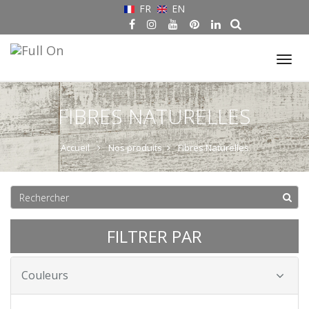
FR
EN
Tog
nav
FIBRES NATURELLES
Accueil
Nos produits
Fibres Naturelles
FILTRER PAR
Couleurs