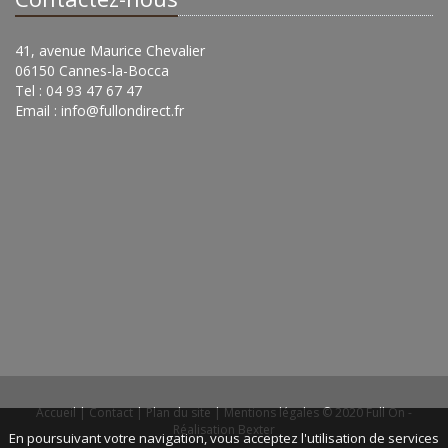
41, avenue Maurice Chevalier
06150 Cannes-la-Bocca
Tel : 04 93 47 67 47
Email :
info@fullondirect.fr
Accueil
|
Contact
|
Plan du site
|
Mentions légales
© 2020 Full On -
Réalisation Bexter
En poursuivant votre navigation, vous acceptez l'utilisation de services