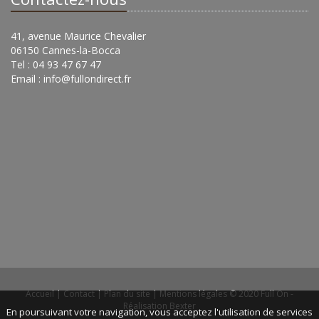
41, avenue Maurice Chevalier
06150 Cannes-la-Bocca
Tel : 04 93 47 67 47
Email :
info@fullondirect.fr
Accueil
|
Contact
|
Plan du site
|
Mentions légales
© 2020 Full On -
Réalisation Bexter
En poursuivant votre navigation, vous acceptez l'utilisation de services