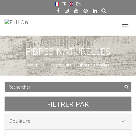
FR
EN
Tog
nav
FIBRES NATURELLES
Accueil
Nos produits
Fibres Naturelles
FILTRER PAR
Couleurs