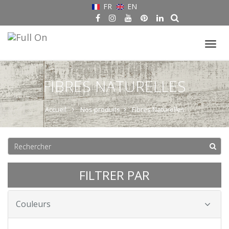
FR
EN
Tog
nav
FIBRES NATURELLES
Accueil
Nos produits
Fibres Naturelles
FILTRER PAR
Couleurs