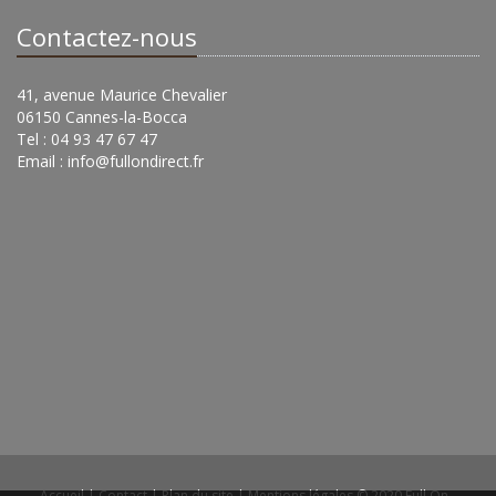
Contactez-nous
41, avenue Maurice Chevalier
06150 Cannes-la-Bocca
Tel : 04 93 47 67 47
Email :
info@fullondirect.fr
Accueil
|
Contact
|
Plan du site
|
Mentions légales
© 2020 Full On -