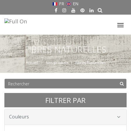
FR
EN
Tog
nav
FIBRES NATURELLES
Accueil
Nos produits
Fibres Naturelles
FILTRER PAR
Couleurs