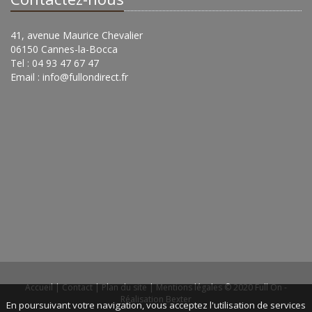
41, avenue Maurice Chevalier
06150 Cannes-la-Bocca
Tel : 04 93 47 67 47
Email :
info@fullondirect.fr
Accueil
|
Contact
|
Plan du site
|
Mentions légales
© 2020 Full On -
Réalisation Bexter
En poursuivant votre navigation, vous acceptez l'utilisation de services