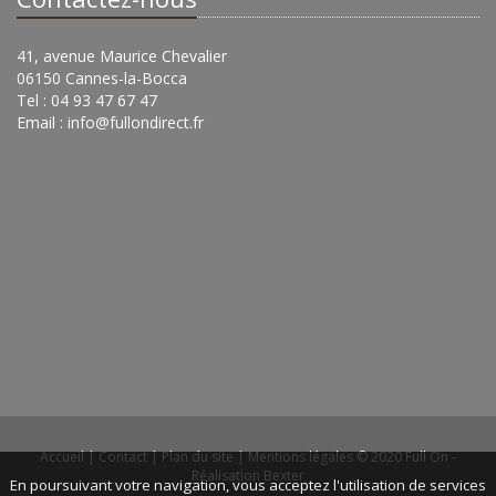
41, avenue Maurice Chevalier
06150 Cannes-la-Bocca
Tel : 04 93 47 67 47
Email :
info@fullondirect.fr
Accueil
|
Contact
|
Plan du site
|
Mentions légales
© 2020 Full On -
Réalisation Bexter
En poursuivant votre navigation, vous acceptez l'utilisation de services