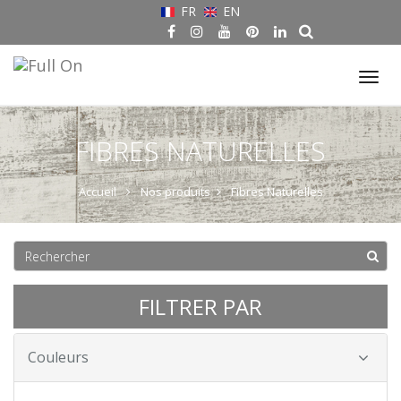
FR
EN
Tog
nav
FIBRES NATURELLES
Accueil
Nos produits
Fibres Naturelles
FILTRER PAR
Couleurs