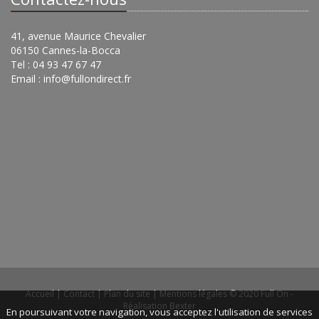
41, avenue Maurice Chevalier
06150 Cannes-la-Bocca
Tel : 04 93 47 67 47
Email :
info@fullondirect.fr
Accueil
|
Contact
|
Plan du site
|
Mentions légales
© 2020 Full On -
Réalisation Bexter
En poursuivant votre navigation, vous acceptez l'utilisation de services