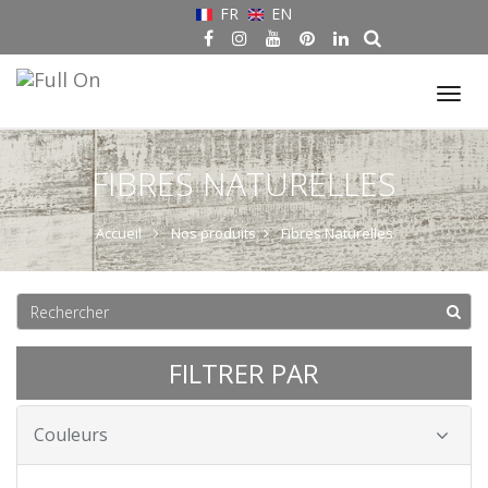
FR
EN
Tog
nav
FIBRES NATURELLES
Accueil
Nos produits
Fibres Naturelles
FILTRER PAR
Couleurs