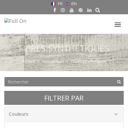
FR
EN
Tog
nav
FIBRES SYNTHÉTIQUES
Accueil
Nos produits
Fibres Synthétiques
FILTRER PAR
Couleurs