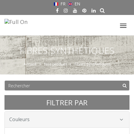
FR
EN
Tog
nav
FIBRES SYNTHÉTIQUES
Accueil
Nos produits
Fibres Synthétiques
FILTRER PAR
Couleurs