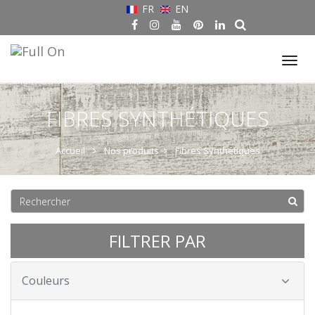
FR
EN
Tog
nav
FIBRES SYNTHÉTIQUES
Accueil
Nos produits
Fibres Synthétiques
FILTRER PAR
Couleurs