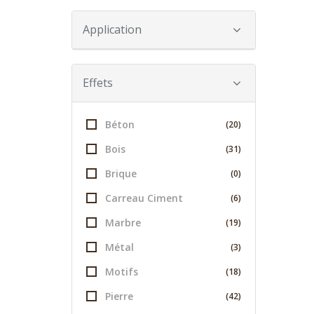
Application
Effets
Béton
(20)
Bois
(31)
Brique
(0)
Carreau Ciment
(6)
Marbre
(19)
Métal
(3)
Motifs
(18)
Pierre
(42)