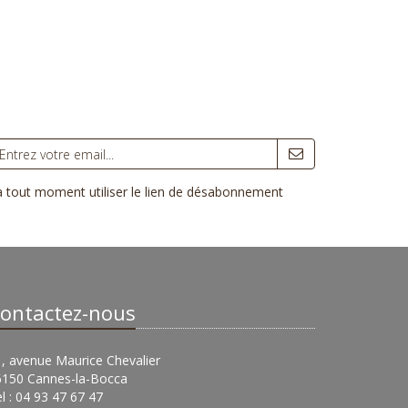
 à tout moment utiliser le lien de désabonnement
ontactez-nous
, avenue Maurice Chevalier
6150 Cannes-la-Bocca
l : 04 93 47 67 47