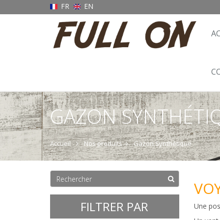
FR
EN
A
C
GAZON SYNTHÉTI
Accueil
Nos produits
Gazon Synthétique
VOY
FILTRER PAR
Une pose