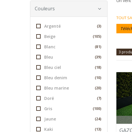
Un vent 
Couleurs
TOUT SA
Argenté
(3)
Téléc
Beige
(105)
Blanc
(81)
3 produ
Bleu
(39)
Bleu ciel
(18)
Bleu denim
(10)
Bleu marine
(20)
Doré
(7)
Gris
(100)
Jaune
(24)
Kaki
(13)
GAZO