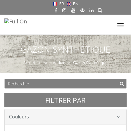
FR
EN
Tog
nav
GAZON SYNTHÉTIQUE
Accueil
Nos produits
Gazon Synthétique
FILTRER PAR
Couleurs