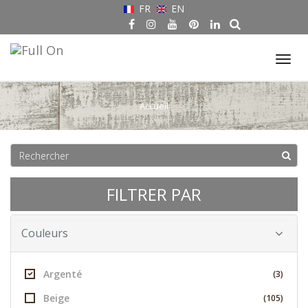
FR
EN
Tog
nav
Accueil
FILTRER PAR
Couleurs
Argenté
(3)
Beige
(105)