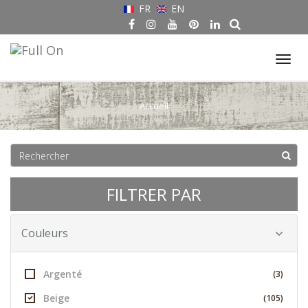
FR
EN
Tog
nav
Accueil
FILTRER PAR
Couleurs
Argenté
(3)
Beige
(105)