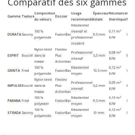
Comparatif des six gammes
Composition
Usage
Épaisseur
Résistance
Clas
Gamme
Texture
Dossier
du velours
recommandé
totale
thermique
feu
Résidentiel
100 %
intensif et
0,11 m²
DURATA
Saxony
FusionBac
9,5 mm
Cfl-s1
polyamide
professionnel
K/W
modéré
Nylon teint
Flextex
Professionnel
0,08 m²
ESPRIT
Bouclé
dans la
Plus
5,3 mm
Bfl-s1
intensif
K/W
masse
Actionbac
100 %
Résidentiel
0,12 m²
GRINTA
Frisé
FusionBac
10,5 mm
Cfl-s1
polyamide
moyen
K/W
Nylon teint
Flextex
Professionnel
0,09 m²
IMPULSE
Bouclé
dans la
Plus
5,2 mm
Bfl-s1
intensif
K/W
masse
Actionbac
100 %
Résidentiel
0,13 m²
PARANA
Frisé
FusionBac
9,5 mm
Cfl-s1
polyester
moyen
K/W
100 %
Résidentiel
0,12 m²
STRADA
Saxony
FusionBac
10 mm
Cfl-s1
polyamide
moyen
K/W