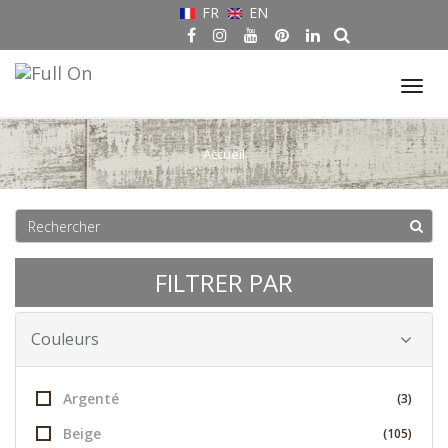
FR
EN
Tog
nav
Accueil
FILTRER PAR
Couleurs
Argenté
(3)
Beige
(105)