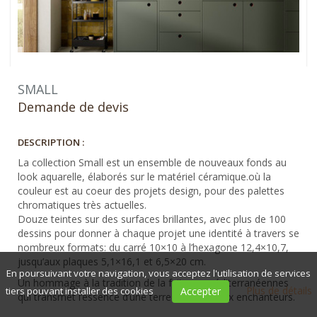
SMALL
Demande de devis
DESCRIPTION :
La collection Small est un ensemble de nouveaux fonds au
look aquarelle, élaborés sur le matériel céramique.où la
couleur est au coeur des projets design, pour des palettes
chromatiques très actuelles.
Douze teintes sur des surfaces brillantes, avec plus de 100
dessins pour donner à chaque projet une identité à travers se
nombreux formats: du carré 10×10 à l’hexagone 12,4×10,7,
jusqu’aux plaques 5,1×16,1 et 6,5×20 cm.
En poursuivant votre navigation, vous acceptez l'utilisation de services
Un hommage à la tradition de la faïence méditerranéennes
Plus de détails
tiers pouvant installer des cookies
Accepter
qui transmet l’essence d’une terre riche de lieux enchanteurs.