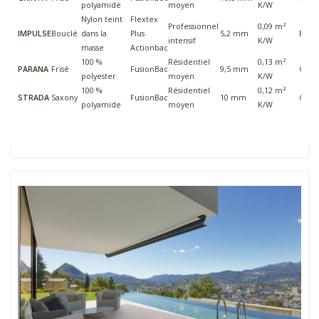
polyamide
moyen
K/W
Nylon teint
Flextex
Professionnel
0,09 m²
IMPULSE
Bouclé
dans la
Plus
5,2 mm
Bfl-s1
intensif
K/W
masse
Actionbac
100 %
Résidentiel
0,13 m²
PARANA
Frisé
FusionBac
9,5 mm
Cfl-s1
polyester
moyen
K/W
100 %
Résidentiel
0,12 m²
STRADA
Saxony
FusionBac
10 mm
Cfl-s1
polyamide
moyen
K/W