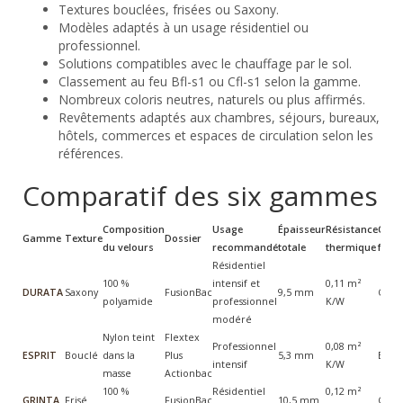
Textures bouclées, frisées ou Saxony.
Modèles adaptés à un usage résidentiel ou
professionnel.
Solutions compatibles avec le chauffage par le sol.
Classement au feu Bfl-s1 ou Cfl-s1 selon la gamme.
Nombreux coloris neutres, naturels ou plus affirmés.
Revêtements adaptés aux chambres, séjours, bureaux,
hôtels, commerces et espaces de circulation selon les
références.
Comparatif des six gammes
Composition
Usage
Épaisseur
Résistance
Clas
Gamme
Texture
Dossier
du velours
recommandé
totale
thermique
feu
Résidentiel
100 %
intensif et
0,11 m²
DURATA
Saxony
FusionBac
9,5 mm
Cfl-s1
polyamide
professionnel
K/W
modéré
Nylon teint
Flextex
Professionnel
0,08 m²
ESPRIT
Bouclé
dans la
Plus
5,3 mm
Bfl-s1
intensif
K/W
masse
Actionbac
100 %
Résidentiel
0,12 m²
GRINTA
Frisé
FusionBac
10,5 mm
Cfl-s1