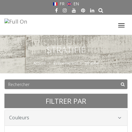
FR
EN
Tog
nav
STRATIFIÉ
Accueil
Événementiel
Stratifié
FILTRER PAR
Couleurs