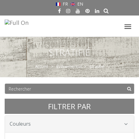
FR
EN
Tog
nav
STRATIFIÉ
Accueil
Événementiel
Stratifié
FILTRER PAR
Couleurs