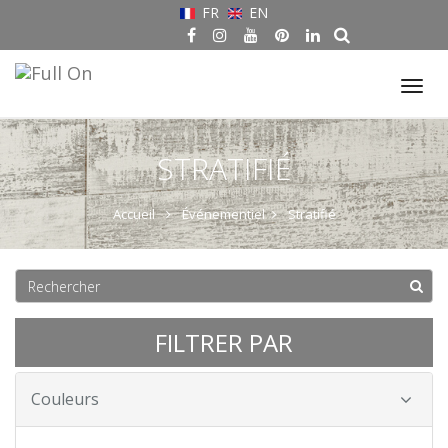
FR
EN
Tog
nav
STRATIFIÉ
Accueil
Événementiel
Stratifié
FILTRER PAR
Couleurs