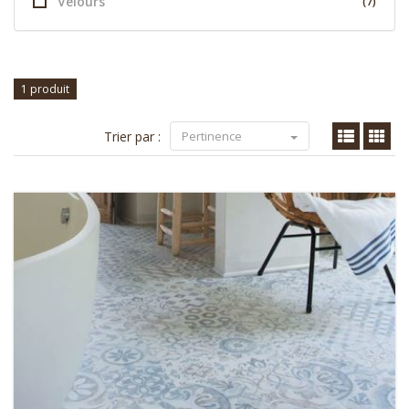
Velours
(7)
1 produit
Trier par :
Pertinence