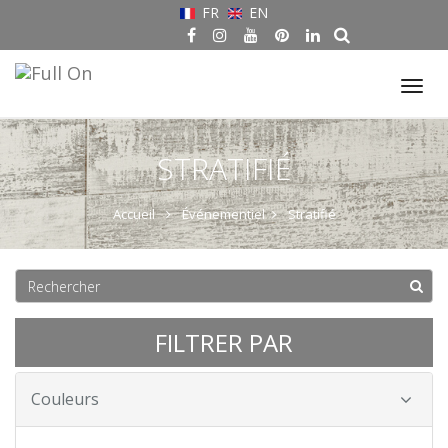
FR
EN
Tog
nav
STRATIFIÉ
Accueil
Événementiel
Stratifié
FILTRER PAR
Couleurs