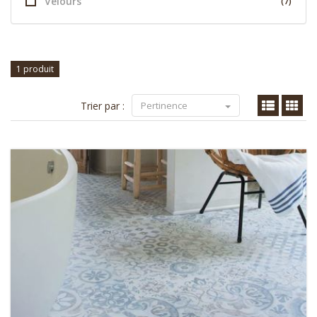
Velours
(7)
1 produit
Trier par :
Pertinence