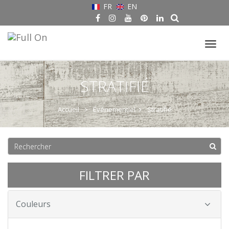
FR
EN
Tog
nav
STRATIFIÉ
Accueil
Événementiel
Stratifié
FILTRER PAR
Couleurs