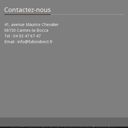
Contactez-nous
41, avenue Maurice Chevalier
06150 Cannes-la-Bocca
Tel : 04 93 47 67 47
Email :
info@fullondirect.fr
Accueil
|
Contact
|
Plan du site
|
Mentions légales
© 2020 Full On -