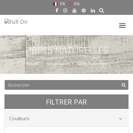
FR
EN
Tog
nav
FIBRES NATURELLES
Accueil
Nos produits
Fibres Naturelles
FILTRER PAR
Couleurs