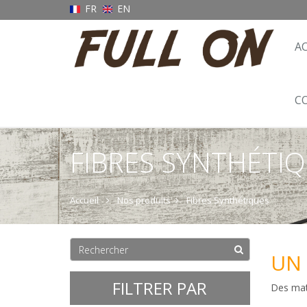
FR
EN
A
C
FIBRES SYNTHÉTI
Accueil
Nos produits
Fibres Synthétiques
UN 
FILTRER PAR
Des mati