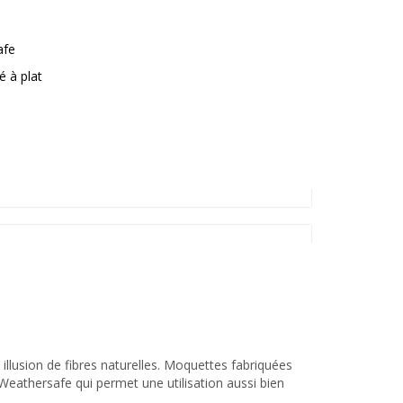
afe
é à plat
 illusion de fibres naturelles. Moquettes fabriquées
 Weathersafe qui permet une utilisation aussi bien