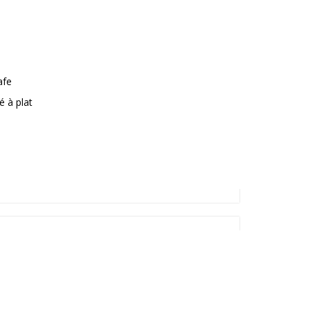
afe
é à plat